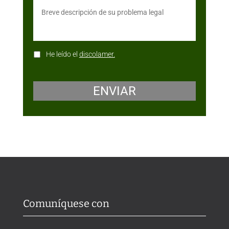
He leído el
discolamer.
Comuníquese con