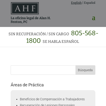
English
|
Español
La oficina legal de Alan H.
Fenton, PC
805-568-
SIN RECUPERACIÓN / SIN CARGO
1800
SE HABLA ESPAÑOL
Áreas de Práctica
Beneficios de Compensación a Trabajadores
Recuperación de Lesiones Personales