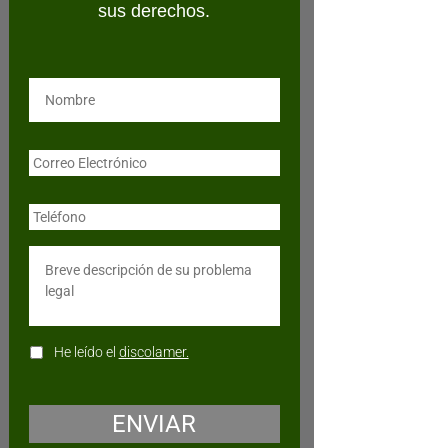
sus derechos.
He leído el
discolamer.