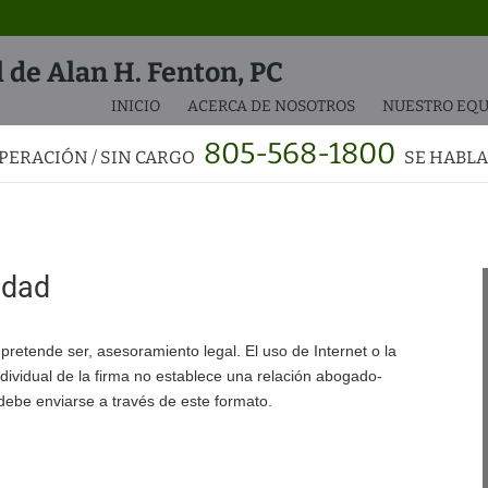
l de Alan H. Fenton, PC
INICIO
ACERCA DE NOSOTROS
NUESTRO EQU
805-568-1800
PERACIÓN / SIN CARGO
SE HABLA
idad
 pretende ser, asesoramiento legal. El uso de Internet o la
dividual de la firma no establece una relación abogado-
 debe enviarse a través de este formato.